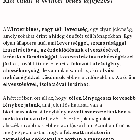
Mit takar a Winter blues kifejezés?
A W
inter blues,
vagy
téli levertség
, egy olyan jelenség,
amely sokakat érint a hideg és sötét téli hónapokban. Egy
olyan állapotra utal, ami
levertséggel
,
szomorúsággal,
frusztrációval, az érdeklődésünk elvesztésével,
krónikus fáradtsággal, koncentrációs nehézségekkel
járhat
, további tünete lehet a
fokozott alvásigény,
aluszékonyság
, de vannak olyanok is, akik
alvási
nehézségekkel küzdenek
ebben az időszakban.
Az öröm
elvesztésével, izolációval is járhat.
A hátterében ott áll az, hogy
télen lényegesen kevesebb
fényhez jutunk
, ami jelentős hatással van a
bioritmusunkra. A fényhiány
növeli szervezetünkben a
melatonin szintet,
ezért érezhetjük magunkat
aluszékonyabbnak ebben az időszakban. Azonban fontos
megjegyezni azt is, hogy a
fokozott melatonin
termelődés csökkenti az agyban a szerotonin