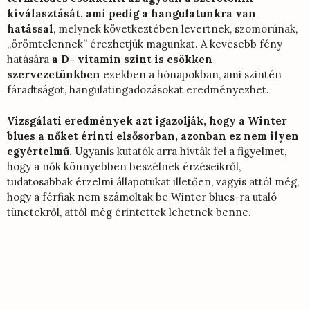
kiválasztását, ami pedig a hangulatunkra van
hatással
, melynek következtében levertnek, szomorúnak,
„örömtelennek” érezhetjük magunkat. A kevesebb fény
hatására
a D- vitamin szint is csökken
szervezetünkben
ezekben a hónapokban, ami szintén
fáradtságot, hangulatingadozásokat eredményezhet.
Vizsgálati eredmények azt igazolják, hogy a Winter
blues a nőket érinti elsősorban, azonban ez nem ilyen
egyértelmű.
Ugyanis kutatók arra hívták fel a figyelmet,
hogy a nők könnyebben beszélnek érzéseikről,
tudatosabbak érzelmi állapotukat illetően, vagyis attól még,
hogy a férfiak nem számoltak be Winter blues-ra utaló
tünetekről, attól még érintettek lehetnek benne.