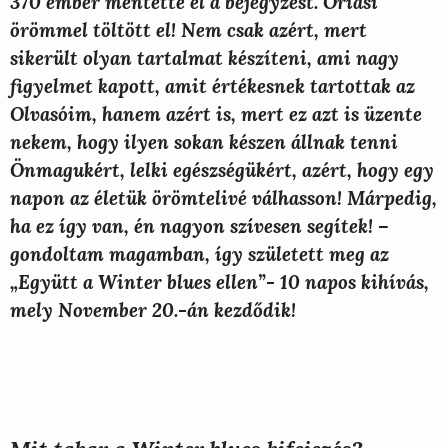
370 ember mentette el a bejegyzést. Óriási
örömmel töltött el! Nem csak azért, mert
sikerült olyan tartalmat készíteni, ami nagy
figyelmet kapott, amit értékesnek tartottak az
Olvasóim, hanem azért is, mert ez azt is üzente
nekem, hogy ilyen sokan készen állnak tenni
Önmagukért, lelki egészségükért, azért, hogy egy
napon az életük örömtelivé válhasson! Márpedig,
ha ez így van, én nagyon szívesen segítek! –
gondoltam magamban, így született meg az
„Együtt a Winter blues ellen”- 10 napos kihívás,
mely November 20.-án kezdődik!