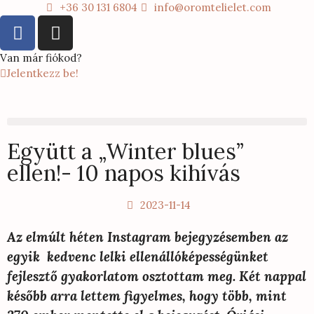
+36 30 131 6804
info@oromtelielet.com
Van már fiókod?
Jelentkezz be!
Együtt a „Winter blues”
ellen!- 10 napos kihívás
2023-11-14
Az elmúlt héten Instagram bejegyzésemben az
egyik kedvenc lelki ellenállóképességünket
fejlesztő gyakorlatom osztottam meg. Két nappal
később arra lettem figyelmes, hogy több, mint