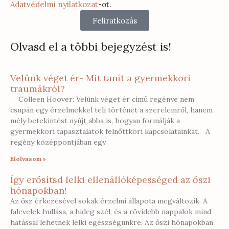
Adatvédelmi nyilatkozat
-ot.
Feliratkozás
Olvasd el a többi bejegyzést is!
Velünk véget ér- Mit tanít a gyermekkori
traumákról?
Colleen Hoover: Velünk véget ér című regénye nem
csupán egy érzelmekkel teli történet a szerelemről, hanem
mély betekintést nyújt abba is, hogyan formálják a
gyermekkori tapasztalatok felnőttkori kapcsolatainkat. A
regény középpontjában egy
Elolvasom »
Így erősítsd lelki ellenállóképességed az őszi
hónapokban!
Az ősz érkezésével sokak érzelmi állapota megváltozik. A
falevelek hullása, a hideg szél, és a rövidebb nappalok mind
hatással lehetnek lelki egészségünkre. Az őszi hónapokban