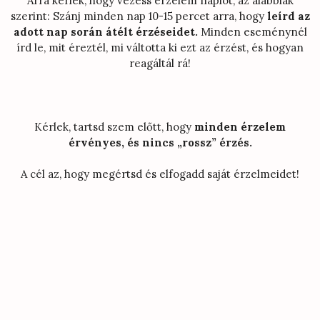
Arra kérlek, hogy vezess érzelem naplót, az alábbiak
szerint: Szánj minden nap 10-15 percet arra, hogy
leírd az
adott nap során átélt érzéseidet.
Minden eseménynél
írd le, mit éreztél, mi váltotta ki ezt az érzést, és hogyan
reagáltál rá!
Kérlek, tartsd szem előtt, hogy
minden érzelem
érvényes, és nincs „rossz” érzés.
A cél az, hogy megértsd és elfogadd saját érzelmeidet!