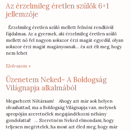
Az érzelmileg éretlen szülők 6+1
jellemzője
Érzelmileg éretlen szülő mellett felnőni rendkívül
fájdalmas. Az a gyermek, aki érzelmileg éretlen szülő
mellett nő fel nagyon sokszor érzi magát egyedül, olyan
sokszor érzi magát magányosnak… és azt éli meg, hogy
nem lehet
Elolvasom »
Üzenetem Neked- A Boldogság
Világnapja alkalmából
Megsebzett Nőtársam! Ahogy azt már sok helyen
olvashattad, ma a Boldogság Világnapja van, melynek
apropóján szeretnélek megajándékozni néhány
gondolattal! … Szeretném Neked elmondani, hogy
teljesen megértelek, ha most azt éled meg, hogy már