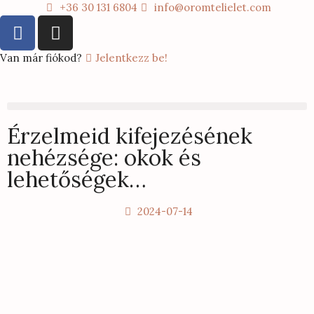
+36 30 131 6804
info@oromtelielet.com
Van már fiókod?
Jelentkezz be!
Érzelmeid kifejezésének
nehézsége: okok és
lehetőségek…
2024-07-14