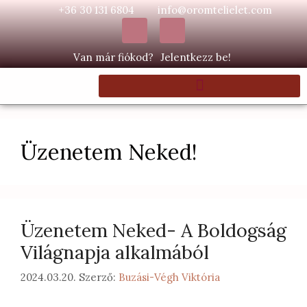
+36 30 131 6804
info@oromtelielet.com
Van már fiókod?
Jelentkezz be!
Üzenetem Neked!
Üzenetem Neked- A Boldogság
Világnapja alkalmából
2024.03.20.
Szerző:
Buzási-Végh Viktória