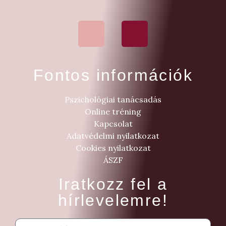
Fontos információk
Pszichológiai tanácsadás
Online tréning
Kapcsolat
Adatvédelmi nyilatkozat
Cookies nyilatkozat
ÁSZF
Iratkozz fel a
hírlevelemre!